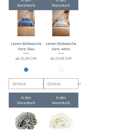
In den
In den
Warenkorb
Warenkorb
Leinen Bettwäsche
Leinen Bettwäsche
Aare, blau
Aare, weiss
Sale-Preis
Sale-Preis
ab
25,00 CHF
ab
25,00 CHF
In den
In den
Warenkorb
Warenkorb