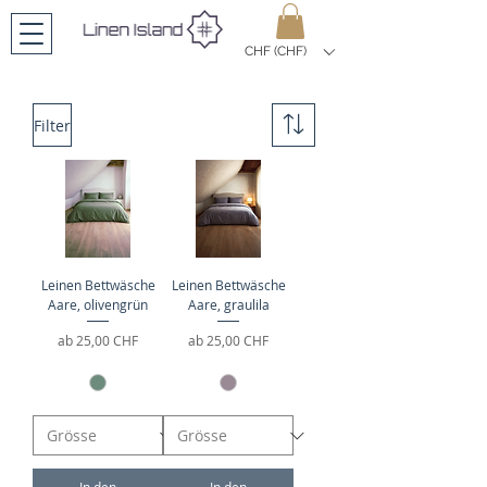
CHF (CHF)
Filter
Leinen Bettwäsche
Leinen Bettwäsche
Aare, olivengrün
Aare, graulila
Sale-Preis
Sale-Preis
ab
25,00 CHF
ab
25,00 CHF