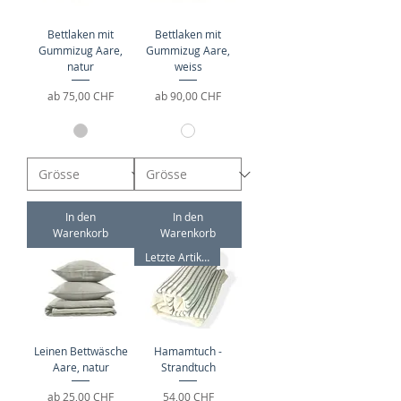
Bettlaken mit
Bettlaken mit
Gummizug Aare,
Gummizug Aare,
natur
weiss
Sale-Preis
Sale-Preis
ab
75,00 CHF
ab
90,00 CHF
In den
In den
Warenkorb
Warenkorb
Letzte Artikel!
Leinen Bettwäsche
Hamamtuch -
Aare, natur
Strandtuch
Sale-Preis
Preis
ab
25,00 CHF
54,00 CHF