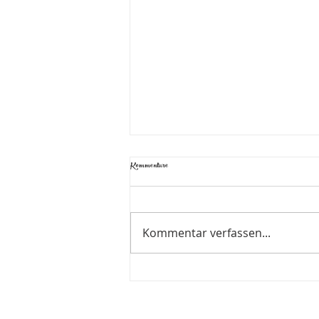
Kommentare
Kommentar verfassen...
Halbleinen Küchentücher: Praktisch und elegant