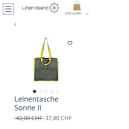
CHF (CHF)
Leinentasche
Sonne II
Standardpreis
Sale-
 42,00 CHF 
37,80 CHF
Preis