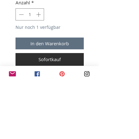
Anzahl
*
Nur noch 1 verfügbar
In den Warenkorb
Sofortkauf
Eine praktische farbige Tasche
für den Einkauf, für den Strand
oder den Shopping-Bummel.
Ein geräumiger Shopper mit
langen und kurzen Trägern, der
bequem nicht nur über der
Schulter sondern auch als
Handtasche getragen werden
kann. Ihr nachhaltiges Leben